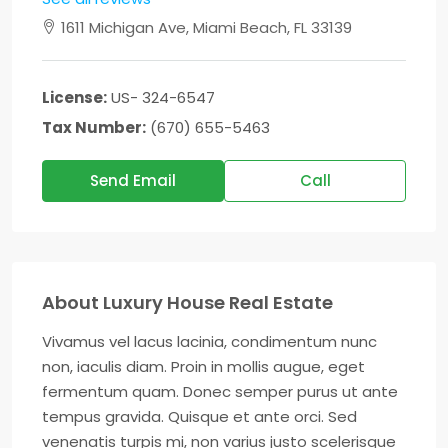
1611 Michigan Ave, Miami Beach, FL 33139
License:
US- 324-6547
Tax Number:
(670) 655-5463
Send Email
Call
About Luxury House Real Estate
Vivamus vel lacus lacinia, condimentum nunc
non, iaculis diam. Proin in mollis augue, eget
fermentum quam. Donec semper purus ut ante
tempus gravida. Quisque et ante orci. Sed
venenatis turpis mi, non varius justo scelerisque