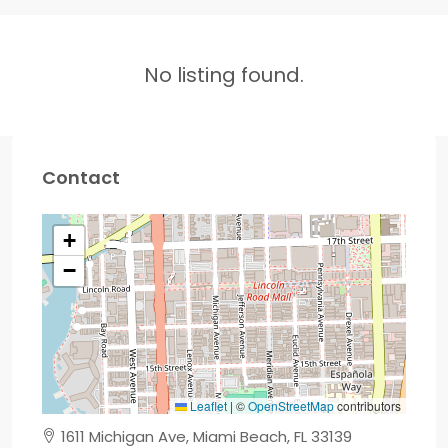
No listing found.
Contact
+
−
Leaflet
|
©
OpenStreetMap
contributors
1611 Michigan Ave, Miami Beach, FL 33139